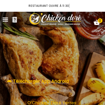
×
RESTAURANT OUVRE À 11:30
0
ACCUEIL
LA CARTE
VOTRE COMPTE
Télécharger App Android
NOTRE RESTAURANT
VOS AVIS
O’Chicken Doré Yerres:
MENTIONS LÉGALES