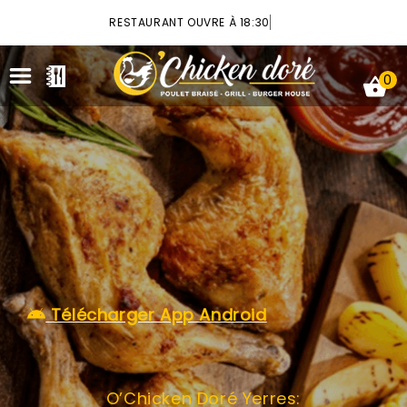
×
RESTAURANT OUVRE À 18:30
0
ACCUEIL
LA CARTE
VOTRE COMPTE
Télécharger App Android
NOTRE RESTAURANT
VOS AVIS
O’Chicken Doré Yerres:
MENTIONS LÉGALES