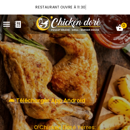
×
RESTAURANT OUVRE À 11:30
0
ACCUEIL
LA CARTE
VOTRE COMPTE
Télécharger App Android
NOTRE RESTAURANT
VOS AVIS
O’Chicken Doré Yerres:
MENTIONS LÉGALES