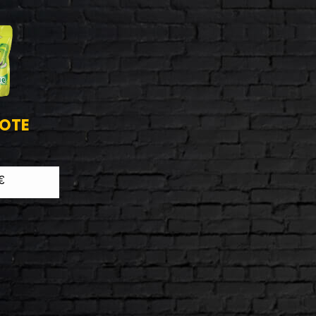
OTE
€