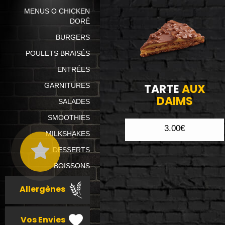
MENUS O CHICKEN
DORÉ
BURGERS
POULETS BRAISÉS
ENTRÉES
GARNITURES
TARTE
AUX
DAIMS
SALADES
SMOOTHIES
3.00€
MILKSHAKES
DESSERTS
BOISSONS
Allergènes
Vos Envies