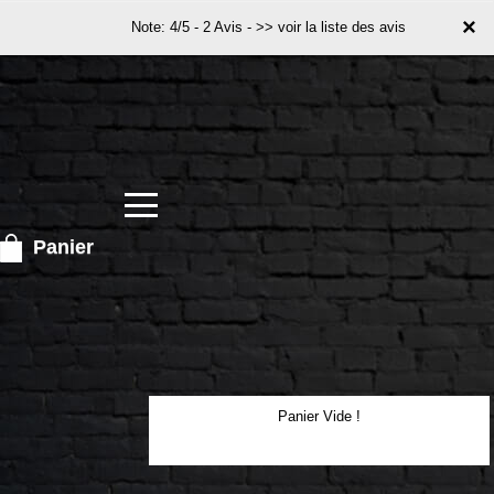
×
×
Note: 4/5 - 2 Avis -
>> voir la liste des avis
Panier
Panier Vide !