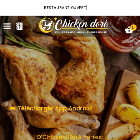
×
RESTAURANT OUVERT
0
ACCUEIL
LA CARTE
VOTRE COMPTE
Télécharger App Android
NOTRE RESTAURANT
VOS AVIS
O’Chicken Doré Yerres:
MENTIONS LÉGALES