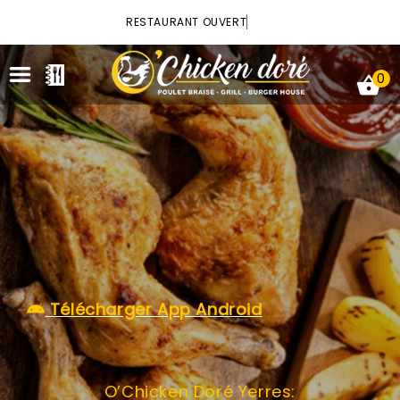
×
RESTAURANT OUVERT
0
ACCUEIL
LA CARTE
VOTRE COMPTE
Télécharger App Android
NOTRE RESTAURANT
VOS AVIS
O’Chicken Doré Yerres:
MENTIONS LÉGALES