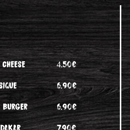
 cheese
4.50€
sique
6.90€
n burger
6.90€
-dakar
7.90€