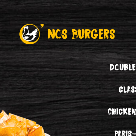
Nos Burgers
Double
clas
Chicke
Paris